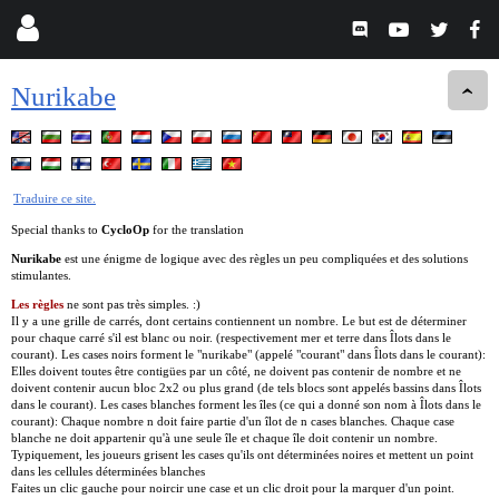
Nurikabe
Traduire ce site.
Special thanks to
CycloOp
for the translation
Nurikabe
est une énigme de logique avec des règles un peu compliquées et des solutions
stimulantes.
Les règles
ne sont pas très simples. :)
Il y a une grille de carrés, dont certains contiennent un nombre. Le but est de déterminer
pour chaque carré s'il est blanc ou noir. (respectivement mer et terre dans Îlots dans le
courant). Les cases noirs forment le "nurikabe" (appelé "courant" dans Îlots dans le courant):
Elles doivent toutes être contigües par un côté, ne doivent pas contenir de nombre et ne
doivent contenir aucun bloc 2x2 ou plus grand (de tels blocs sont appelés bassins dans Îlots
dans le courant). Les cases blanches forment les îles (ce qui a donné son nom à Îlots dans le
courant): Chaque nombre n doit faire partie d'un îlot de n cases blanches. Chaque case
blanche ne doit appartenir qu'à une seule île et chaque île doit contenir un nombre.
Typiquement, les joueurs grisent les cases qu'ils ont déterminées noires et mettent un point
dans les cellules déterminées blanches
Faites un clic gauche pour noircir une case et un clic droit pour la marquer d'un point.