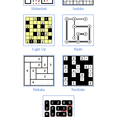
Slitherlink
Sudoku
Light Up
Hashi
Shikaku
Nurikabe