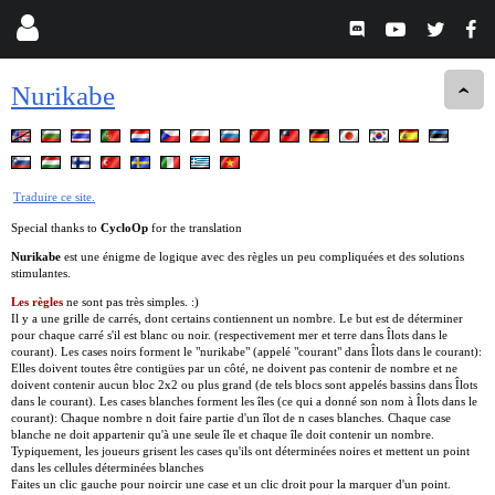
Nurikabe
Traduire ce site.
Special thanks to
CycloOp
for the translation
Nurikabe
est une énigme de logique avec des règles un peu compliquées et des solutions
stimulantes.
Les règles
ne sont pas très simples. :)
Il y a une grille de carrés, dont certains contiennent un nombre. Le but est de déterminer
pour chaque carré s'il est blanc ou noir. (respectivement mer et terre dans Îlots dans le
courant). Les cases noirs forment le "nurikabe" (appelé "courant" dans Îlots dans le courant):
Elles doivent toutes être contigües par un côté, ne doivent pas contenir de nombre et ne
doivent contenir aucun bloc 2x2 ou plus grand (de tels blocs sont appelés bassins dans Îlots
dans le courant). Les cases blanches forment les îles (ce qui a donné son nom à Îlots dans le
courant): Chaque nombre n doit faire partie d'un îlot de n cases blanches. Chaque case
blanche ne doit appartenir qu'à une seule île et chaque île doit contenir un nombre.
Typiquement, les joueurs grisent les cases qu'ils ont déterminées noires et mettent un point
dans les cellules déterminées blanches
Faites un clic gauche pour noircir une case et un clic droit pour la marquer d'un point.