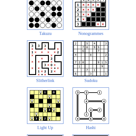
Takuzu
Nonogrammes
Slitherlink
Sudoku
Light Up
Hashi