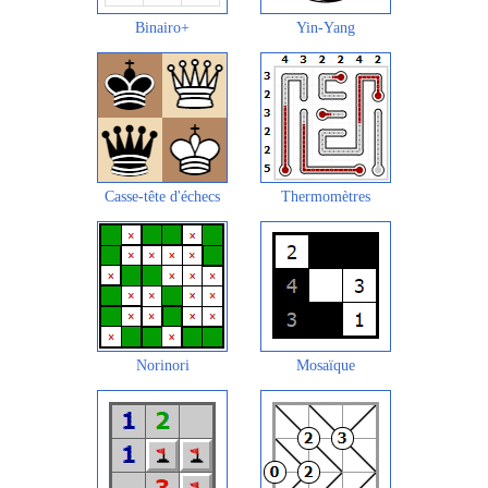
Binairo+
Yin-Yang
Casse-tête d'échecs
Thermomètres
Norinori
Mosaïque